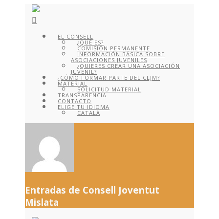
EL CONSELL
¿QUÉ ES?
COMISIÓN PERMANENTE
INFORMACIÓN BÁSICA SOBRE
ASOCIACIONES JUVENILES
¿QUIERES CREAR UNA ASOCIACIÓN
JUVENIL?
¿CÓMO FORMAR PARTE DEL CLJM?
MATERIAL
SOLICITUD MATERIAL
TRANSPARENCIA
CONTACTO
ELIGE TU IDIOMA
CATALÀ
Entradas de
Consell Joventut
Mislata