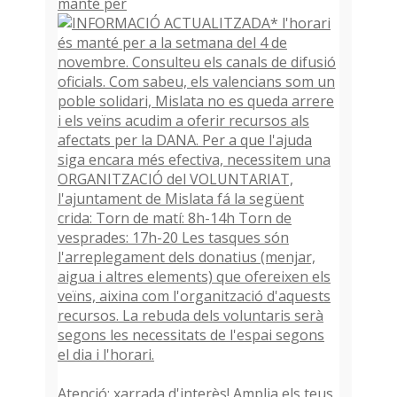
manté per
Atenció: xarrada d'interès! Amplia els teus