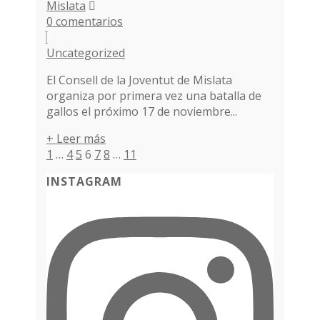
Mislata
0 comentarios
Uncategorized
El Consell de la Joventut de Mislata
organiza por primera vez una batalla de
gallos el próximo 17 de noviembre...
+ Leer más
Paginación
1
…
4
5
6
7
8
…
11
de
INSTAGRAM
entradas