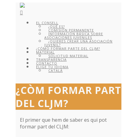
EL CONSELL
¿QUÉ ES?
COMISIÓN PERMANENTE
INFORMACIÓN BÁSICA SOBRE
ASOCIACIONES JUVENILES
¿QUIERES CREAR UNA ASOCIACIÓN
JUVENIL?
¿CÓMO FORMAR PARTE DEL CLJM?
MATERIAL
SOLICITUD MATERIAL
TRANSPARENCIA
CONTACTO
ELIGE TU IDIOMA
CATALÀ
¿CÒM FORMAR PART
DEL CLJM?
El primer que hem de saber es qui pot
formar part del CLJM: