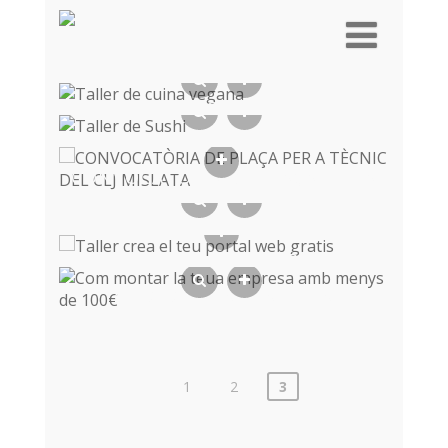
TALLER DE CUINA VEGANA
TALLER DE SUSHI
CONVOCATÒRIA DE PLAÇA PER A
TÈCNIC DEL CLJ MISLATA
CURS CREA EL TEU PROJECTE
ASSOCIATIU
TALLER CREA EL TEU PORTAL
WEB GRATIS
COM MONTAR LA TEUA
EMPRESA AMB MENYS DE 100€
Paginación
1
2
3
de