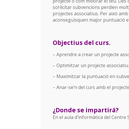
projecte o com millorar el teu. Des
sol·licitar subvencions perdien mol
projectes associatius. Per això am
aconseguisquen major puntuació en
Objectius del curs.
– Aprendre a crear un projecte asso
– Optimitzar un projecte associatiu
– Maximitzar la puntuació en subve
– Anar-se’n del curs amb el projecte
¿Donde se impartirá?
En el aula d’informàtica del Centre S