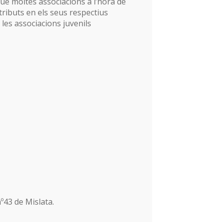
que moltes associacions a l’hora de
tributs en els seus respectius
es associacions juvenils
nº43 de Mislata.