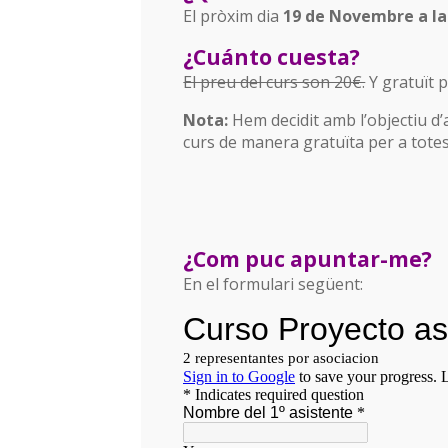
El pròxim dia
19 de Novembre a la
¿Cuánto cuesta?
El preu del curs son 20€.
Y gratuït p
Nota:
Hem decidit amb l’objectiu d’
curs de manera gratuïta per a totes
¿Com puc apuntar-me?
En el formulari següent: