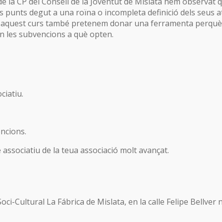
 de la CP del Consell de la Joventut de Mislata hem observat 
ts punts degut a una roïna o incompleta definició dels seus a
b aquest curs també pretenem donar una ferramenta perquè l
 les subvencions a què opten.
ciatiu.
.
ncions.
 associatiu de la teua associació molt avançat.
oci-Cultural La Fábrica de Mislata, en la calle Felipe Bellver 